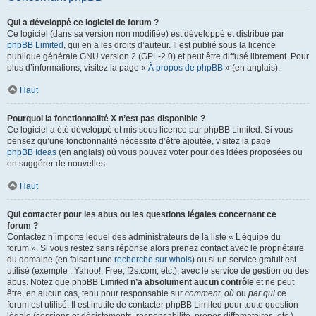
Qui a développé ce logiciel de forum ?
Ce logiciel (dans sa version non modifiée) est développé et distribué par
phpBB Limited
, qui en a les droits d’auteur. Il est publié sous la licence
publique générale GNU version 2 (GPL-2.0) et peut être diffusé librement. Pour
plus d’informations, visitez la page «
À propos de phpBB
» (en anglais).
Haut
Pourquoi la fonctionnalité X n’est pas disponible ?
Ce logiciel a été développé et mis sous licence par phpBB Limited. Si vous
pensez qu’une fonctionnalité nécessite d’être ajoutée, visitez la page
phpBB Ideas
(en anglais) où vous pouvez voter pour des idées proposées ou
en suggérer de nouvelles.
Haut
Qui contacter pour les abus ou les questions légales concernant ce
forum ?
Contactez n’importe lequel des administrateurs de la liste « L’équipe du
forum ». Si vous restez sans réponse alors prenez contact avec le propriétaire
du domaine (en faisant une
recherche sur whois
) ou si un service gratuit est
utilisé (exemple : Yahoo!, Free, f2s.com, etc.), avec le service de gestion ou des
abus. Notez que phpBB Limited
n’a absolument aucun contrôle
et ne peut
être, en aucun cas, tenu pour responsable sur
comment
,
où
ou
par qui
ce
forum est utilisé. Il est inutile de contacter phpBB Limited pour toute question