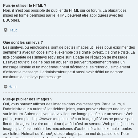
Puis-je utiliser le HTML ?
Non, il n’est pas possible de publier du HTML sur ce forum. La plupart des
mises en forme permises par le HTML peuvent être appliquées avec les
BBCodes.
Haut
Que sont les smileys ?
Les smileys, ou émoticônes, sont de petites images utilisées pour exprimer des
sentiments avec un code simple, exemple : :) signifie joyeux, :( signifie triste. La
liste complète des smileys est visible sur la page de rédaction de message.
Essayez toutefois de ne pas en abuser. Ils peuvent rapidement rendre un
message illisible et un modérateur peut décider de les retirer ou simplement
d’effacer le message. L’administrateur peut aussi avoir défini un nombre
maximum de smileys par message.
Haut
Puis-je publier des images ?
Oui, vous pouvez afficher des images dans vos messages. Par ailleurs, si
l’administrateur a autorisé les fichiers joints, vous pouvez charger une image
sur le forum. Autrement, vous devez lier une image placée sur un serveur Web
public, exemple : http://www.exemple.com/mon-image.gif. Vous ne pouvez pas
lier des images de votre ordinateur (sauf si c’est un serveur Web public) ni des
images placées derrière des mécanismes d’authentification, exemple : boîtes
aux lettres Hotmail ou Yahoo!, sites protégés par un mot de passe, etc. Pour