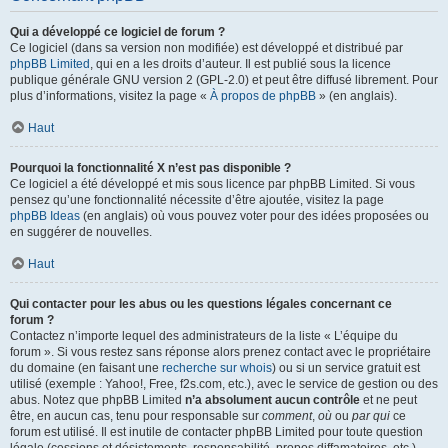
Qui a développé ce logiciel de forum ?
Ce logiciel (dans sa version non modifiée) est développé et distribué par
phpBB Limited
, qui en a les droits d’auteur. Il est publié sous la licence
publique générale GNU version 2 (GPL-2.0) et peut être diffusé librement. Pour
plus d’informations, visitez la page «
À propos de phpBB
» (en anglais).
Haut
Pourquoi la fonctionnalité X n’est pas disponible ?
Ce logiciel a été développé et mis sous licence par phpBB Limited. Si vous
pensez qu’une fonctionnalité nécessite d’être ajoutée, visitez la page
phpBB Ideas
(en anglais) où vous pouvez voter pour des idées proposées ou
en suggérer de nouvelles.
Haut
Qui contacter pour les abus ou les questions légales concernant ce
forum ?
Contactez n’importe lequel des administrateurs de la liste « L’équipe du
forum ». Si vous restez sans réponse alors prenez contact avec le propriétaire
du domaine (en faisant une
recherche sur whois
) ou si un service gratuit est
utilisé (exemple : Yahoo!, Free, f2s.com, etc.), avec le service de gestion ou des
abus. Notez que phpBB Limited
n’a absolument aucun contrôle
et ne peut
être, en aucun cas, tenu pour responsable sur
comment
,
où
ou
par qui
ce
forum est utilisé. Il est inutile de contacter phpBB Limited pour toute question