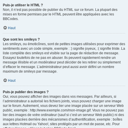
Puis-je utiliser le HTML ?
Non, il n’est pas possible de publier du HTML sur ce forum. La plupart des
mises en forme permises par le HTML peuvent être appliquées avec les
BBCodes.
Haut
Que sont les smileys ?
Les smileys, ou émoticônes, sont de petites images utilisées pour exprimer des
sentiments avec un code simple, exemple : :) signifie joyeux, :( signifie triste. La
liste complète des smileys est visible sur la page de rédaction de message.
Essayez toutefois de ne pas en abuser. Ils peuvent rapidement rendre un
message illisible et un modérateur peut décider de les retirer ou simplement
d’effacer le message. L’administrateur peut aussi avoir défini un nombre
maximum de smileys par message.
Haut
Puis-je publier des images ?
Oui, vous pouvez afficher des images dans vos messages. Par ailleurs, si
l’administrateur a autorisé les fichiers joints, vous pouvez charger une image
sur le forum. Autrement, vous devez lier une image placée sur un serveur Web
public, exemple : http://www.exemple.com/mon-image.gif. Vous ne pouvez pas
lier des images de votre ordinateur (sauf si c’est un serveur Web public) ni des
images placées derrière des mécanismes d’authentification, exemple : boîtes
aux lettres Hotmail ou Yahoo!, sites protégés par un mot de passe, etc. Pour