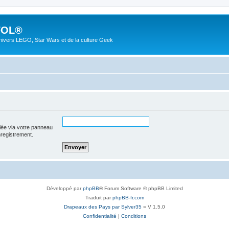
FOL®
univers LEGO, Star Wars et de la culture Geek
iée via votre panneau
enregistrement.
Développé par
phpBB
® Forum Software © phpBB Limited
Traduit par
phpBB-fr.com
Drapeaux des Pays par Sylver35
» V 1.5.0
Confidentialité
|
Conditions