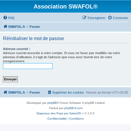
Association SWAFOL®
FAQ
S’enregistrer
Connexion
SWAFOL.fr
Forum
Réinitialiser le mot de passse
Adresse courriel :
Adresse courriel associée à votre compte. Si vous ne l’avez pas modifiée via votre
panneau d’utilisateur, il s’agit de l’adresse que vous avez fournie lors de votre
enregistrement.
SWAFOL.fr
Forum
Supprimer les cookies
Heures au format
UTC+02:00
Développé par
phpBB
® Forum Software © phpBB Limited
Traduit par
phpBB-fr.com
Drapeaux des Pays par Sylver35
» V 1.5.0
Confidentialité
|
Conditions