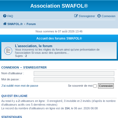
Association SWAFOL®
FAQ
S’enregistrer
Connexion
SWAFOL.fr
Forum
Nous sommes le 07 août 2026 13:46
Accueil des forums SWAFOL®
L'association, le forum
Vous trouverez ici les règles du forum ainsi qu'une présentation de
l'association Si vous avez des questions...
Sujets :
2
CONNEXION
•
S’ENREGISTRER
Nom d’utilisateur :
Mot de passe :
J’ai oublié mon mot de passe
Se souvenir de moi
QUI EST EN LIGNE
Au total il y a
2
utilisateurs en ligne : 0 enregistré, 0 invisible et 2 invités (d’après le nombre
d’utilisateurs actifs ces 5 dernières minutes)
Le record du nombre d’utilisateurs en ligne est de
154
, le 06 avr. 2026 06:08
STATISTIQUES