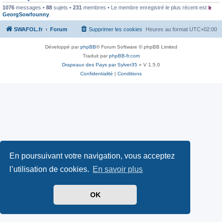
1076
messages •
88
sujets •
231
membres • Le membre enregistré le plus récent est
GeorgSowfounny
.
SWAFOL.fr
Forum
Supprimer les cookies
Heures au format
UTC+02:00
Développé par
phpBB
® Forum Software © phpBB Limited
Traduit par
phpBB-fr.com
Drapeaux des Pays par Sylver35
» V 1.5.0
Confidentialité
|
Conditions
En poursuivant votre navigation, vous acceptez
l’utilisation de cookies.
En savoir plus
OK