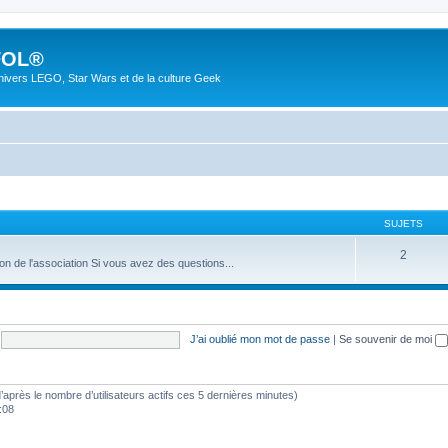
FOL®
univers LEGO, Star Wars et de la culture Geek
SUJETS
2
ion de l'association Si vous avez des questions...
J’ai oublié mon mot de passe
|
Se souvenir de moi
 (d’après le nombre d’utilisateurs actifs ces 5 dernières minutes)
6:08