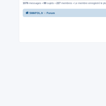
1076
messages •
88
sujets •
227
membres • Le membre enregistré le pl
SWAFOL.fr
Forum