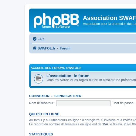
Association SWA
Association pour la promotion des 
FAQ
SWAFOL.fr
Forum
ACCUEIL DES FORUMS SWAFOL®
L'association, le forum
Vous trouverez ici les règles du forum ainsi qu'une présentat
CONNEXION
•
S’ENREGISTRER
Nom d’utilisateur :
Mot de passe :
QUI EST EN LIGNE
Au total il y a
3
utilisateurs en ligne : 0 enregistré, 0 invisible et 3 invités
Le record du nombre d’utilisateurs en ligne est de
154
, le 06 avr. 2026 0
STATISTIQUES