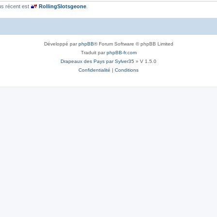
us récent est
RollingSlotsgeone
.
Développé par
phpBB
® Forum Software © phpBB Limited
Traduit par
phpBB-fr.com
Drapeaux des Pays par Sylver35
» V 1.5.0
Confidentialité
|
Conditions