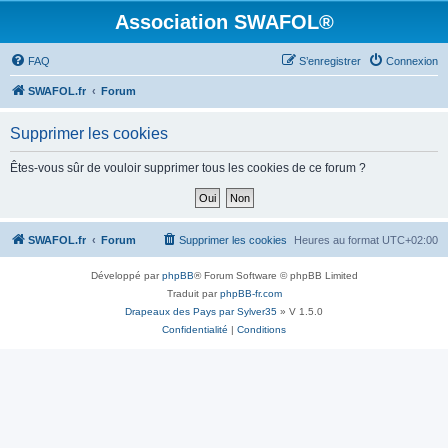
Association SWAFOL®
FAQ
S’enregistrer
Connexion
SWAFOL.fr
Forum
Supprimer les cookies
Êtes-vous sûr de vouloir supprimer tous les cookies de ce forum ?
SWAFOL.fr
Forum
Supprimer les cookies
Heures au format
UTC+02:00
Développé par
phpBB
® Forum Software © phpBB Limited
Traduit par
phpBB-fr.com
Drapeaux des Pays par Sylver35
» V 1.5.0
Confidentialité
|
Conditions