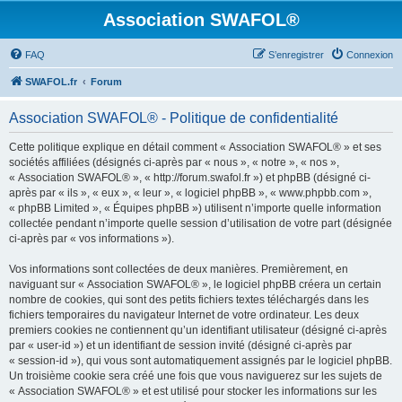
Association SWAFOL®
FAQ
S’enregistrer
Connexion
SWAFOL.fr
Forum
Association SWAFOL® - Politique de confidentialité
Cette politique explique en détail comment « Association SWAFOL® » et ses
sociétés affiliées (désignés ci-après par « nous », « notre », « nos »,
« Association SWAFOL® », « http://forum.swafol.fr ») et phpBB (désigné ci-
après par « ils », « eux », « leur », « logiciel phpBB », « www.phpbb.com »,
« phpBB Limited », « Équipes phpBB ») utilisent n’importe quelle information
collectée pendant n’importe quelle session d’utilisation de votre part (désignée
ci-après par « vos informations »).
Vos informations sont collectées de deux manières. Premièrement, en
naviguant sur « Association SWAFOL® », le logiciel phpBB créera un certain
nombre de cookies, qui sont des petits fichiers textes téléchargés dans les
fichiers temporaires du navigateur Internet de votre ordinateur. Les deux
premiers cookies ne contiennent qu’un identifiant utilisateur (désigné ci-après
par « user-id ») et un identifiant de session invité (désigné ci-après par
« session-id »), qui vous sont automatiquement assignés par le logiciel phpBB.
Un troisième cookie sera créé une fois que vous naviguerez sur les sujets de
« Association SWAFOL® » et est utilisé pour stocker les informations sur les