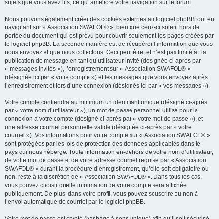
sujets que vous avez lus, ce qui améliore votre navigation sur le forum.
Nous pouvons également créer des cookies externes au logiciel phpBB tout en
naviguant sur « Association SWAFOL® », bien que ceux-ci soient hors de
portée du document qui est prévu pour couvrir seulement les pages créées par
le logiciel phpBB. La seconde manière est de récupérer l’information que vous
nous envoyez et que nous collectons. Ceci peut être, et n’est pas limité à : la
publication de message en tant qu’utilisateur invité (désignée ci-après par
« messages invités »), l’enregistrement sur « Association SWAFOL® »
(désignée ici par « votre compte ») et les messages que vous envoyez après
l’enregistrement et lors d’une connexion (désignés ici par « vos messages »).
Votre compte contiendra au minimum un identifiant unique (désigné ci-après
par « votre nom d’utilisateur »), un mot de passe personnel utilisé pour la
connexion à votre compte (désigné ci-après par « votre mot de passe »), et
une adresse courriel personnelle valide (désignée ci-après par « votre
courriel »). Vos informations pour votre compte sur « Association SWAFOL® »
sont protégées par les lois de protection des données applicables dans le
pays qui nous héberge. Toute information en-dehors de votre nom d’utilisateur,
de votre mot de passe et de votre adresse courriel requise par « Association
SWAFOL® » durant la procédure d’enregistrement, qu’elle soit obligatoire ou
non, reste à la discrétion de « Association SWAFOL® ». Dans tous les cas,
vous pouvez choisir quelle information de votre compte sera affichée
publiquement. De plus, dans votre profil, vous pouvez souscrire ou non à
l’envoi automatique de courriel par le logiciel phpBB.
Votre mot de passe est crypté (hashage à sens unique) afin qu’il soit sécurisé.