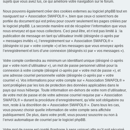
sujets que vous avez lus, ce qui améliore votre navigation sur le forum.
Nous pouvons également créer des cookies externes au logiciel phpBB tout en
naviguant sur « Association SWAFOL® », bien que ceux-ci soient hors de
portée du document qui est prévu pour couvrir seulement les pages créées par
le logiciel phpBB. La seconde manière est de récupérer l’information que vous
nous envoyez et que nous collectons. Ceci peut être, et n’est pas limité à : la
publication de message en tant qu’utilisateur invité (désignée ci-après par
« messages invités »), l’enregistrement sur « Association SWAFOL® »
(désignée ici par « votre compte ») et les messages que vous envoyez après
l’enregistrement et lors d’une connexion (désignés ici par « vos messages »).
Votre compte contiendra au minimum un identifiant unique (désigné ci-après
par « votre nom d’utilisateur »), un mot de passe personnel utilisé pour la
connexion à votre compte (désigné ci-après par « votre mot de passe »), et
une adresse courriel personnelle valide (désignée ci-après par « votre
courriel »). Vos informations pour votre compte sur « Association SWAFOL® »
sont protégées par les lois de protection des données applicables dans le
pays qui nous héberge. Toute information en-dehors de votre nom d’utilisateur,
de votre mot de passe et de votre adresse courriel requise par « Association
SWAFOL® » durant la procédure d’enregistrement, qu’elle soit obligatoire ou
non, reste à la discrétion de « Association SWAFOL® ». Dans tous les cas,
vous pouvez choisir quelle information de votre compte sera affichée
publiquement. De plus, dans votre profil, vous pouvez souscrire ou non à
l’envoi automatique de courriel par le logiciel phpBB.
Votre mot de passe est crypté (hashage à sens unique) afin qu’il soit sécurisé.