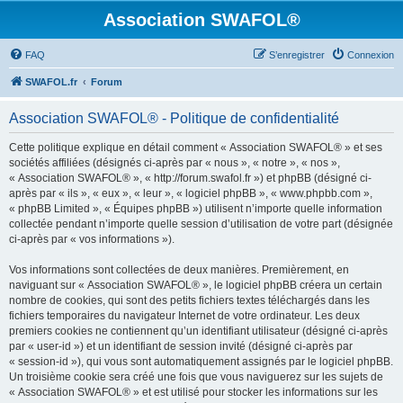
Association SWAFOL®
FAQ
S’enregistrer
Connexion
SWAFOL.fr
Forum
Association SWAFOL® - Politique de confidentialité
Cette politique explique en détail comment « Association SWAFOL® » et ses
sociétés affiliées (désignés ci-après par « nous », « notre », « nos »,
« Association SWAFOL® », « http://forum.swafol.fr ») et phpBB (désigné ci-
après par « ils », « eux », « leur », « logiciel phpBB », « www.phpbb.com »,
« phpBB Limited », « Équipes phpBB ») utilisent n’importe quelle information
collectée pendant n’importe quelle session d’utilisation de votre part (désignée
ci-après par « vos informations »).
Vos informations sont collectées de deux manières. Premièrement, en
naviguant sur « Association SWAFOL® », le logiciel phpBB créera un certain
nombre de cookies, qui sont des petits fichiers textes téléchargés dans les
fichiers temporaires du navigateur Internet de votre ordinateur. Les deux
premiers cookies ne contiennent qu’un identifiant utilisateur (désigné ci-après
par « user-id ») et un identifiant de session invité (désigné ci-après par
« session-id »), qui vous sont automatiquement assignés par le logiciel phpBB.
Un troisième cookie sera créé une fois que vous naviguerez sur les sujets de
« Association SWAFOL® » et est utilisé pour stocker les informations sur les