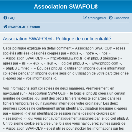
Association SWAFOL®
FAQ
S’enregistrer
Connexion
SWAFOL.fr
Forum
Association SWAFOL® - Politique de confidentialité
Cette politique explique en détail comment « Association SWAFOL® » et ses
sociétés affiliées (désignés ci-après par « nous », « notre », « nos »,
« Association SWAFOL® », « http://forum.swafol.fr ») et phpBB (désigné ci-
après par « ils », « eux », « leur », « logiciel phpBB », « www.phpbb.com »,
« phpBB Limited », « Équipes phpBB ») utilisent n’importe quelle information
collectée pendant n’importe quelle session d’utilisation de votre part (désignée
ci-après par « vos informations »).
Vos informations sont collectées de deux manières. Premièrement, en
naviguant sur « Association SWAFOL® », le logiciel phpBB créera un certain
nombre de cookies, qui sont des petits fichiers textes téléchargés dans les
fichiers temporaires du navigateur Internet de votre ordinateur. Les deux
premiers cookies ne contiennent qu’un identifiant utilisateur (désigné ci-après
par « user-id ») et un identifiant de session invité (désigné ci-après par
« session-id »), qui vous sont automatiquement assignés par le logiciel phpBB.
Un troisième cookie sera créé une fois que vous naviguerez sur les sujets de
« Association SWAFOL® » et est utilisé pour stocker les informations sur les