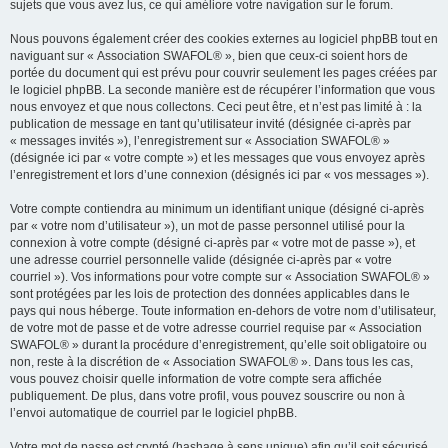
sujets que vous avez lus, ce qui améliore votre navigation sur le forum.
Nous pouvons également créer des cookies externes au logiciel phpBB tout en
naviguant sur « Association SWAFOL® », bien que ceux-ci soient hors de
portée du document qui est prévu pour couvrir seulement les pages créées par
le logiciel phpBB. La seconde manière est de récupérer l’information que vous
nous envoyez et que nous collectons. Ceci peut être, et n’est pas limité à : la
publication de message en tant qu’utilisateur invité (désignée ci-après par
« messages invités »), l’enregistrement sur « Association SWAFOL® »
(désignée ici par « votre compte ») et les messages que vous envoyez après
l’enregistrement et lors d’une connexion (désignés ici par « vos messages »).
Votre compte contiendra au minimum un identifiant unique (désigné ci-après
par « votre nom d’utilisateur »), un mot de passe personnel utilisé pour la
connexion à votre compte (désigné ci-après par « votre mot de passe »), et
une adresse courriel personnelle valide (désignée ci-après par « votre
courriel »). Vos informations pour votre compte sur « Association SWAFOL® »
sont protégées par les lois de protection des données applicables dans le
pays qui nous héberge. Toute information en-dehors de votre nom d’utilisateur,
de votre mot de passe et de votre adresse courriel requise par « Association
SWAFOL® » durant la procédure d’enregistrement, qu’elle soit obligatoire ou
non, reste à la discrétion de « Association SWAFOL® ». Dans tous les cas,
vous pouvez choisir quelle information de votre compte sera affichée
publiquement. De plus, dans votre profil, vous pouvez souscrire ou non à
l’envoi automatique de courriel par le logiciel phpBB.
Votre mot de passe est crypté (hashage à sens unique) afin qu’il soit sécurisé.