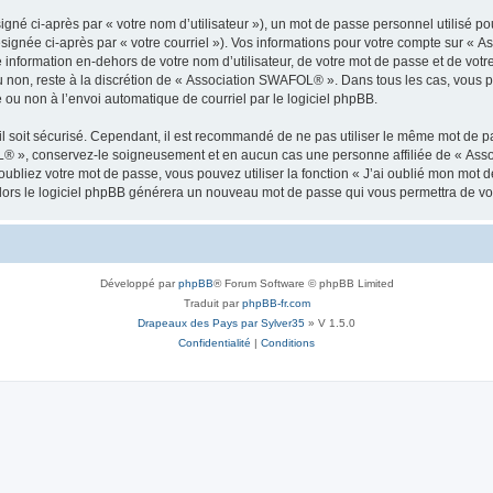
gné ci-après par « votre nom d’utilisateur »), un mot de passe personnel utilisé po
ésignée ci-après par « votre courriel »). Vos informations pour votre compte sur « 
information en-dehors de votre nom d’utilisateur, de votre mot de passe et de vo
ou non, reste à la discrétion de « Association SWAFOL® ». Dans tous les cas, vous 
 ou non à l’envoi automatique de courriel par le logiciel phpBB.
l soit sécurisé. Cependant, il est recommandé de ne pas utiliser le même mot de pas
L® », conservez-le soigneusement et en aucun cas une personne affiliée de « Ass
bliez votre mot de passe, vous pouvez utiliser la fonction « J’ai oublié mon mot d
, alors le logiciel phpBB générera un nouveau mot de passe qui vous permettra de v
Développé par
phpBB
® Forum Software © phpBB Limited
Traduit par
phpBB-fr.com
Drapeaux des Pays par Sylver35
» V 1.5.0
Confidentialité
|
Conditions