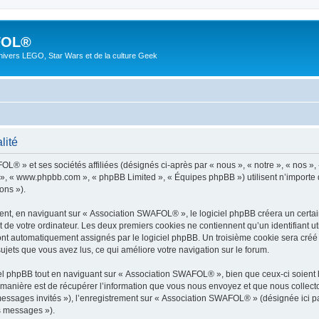
FOL®
univers LEGO, Star Wars et de la culture Geek
lité
L® » et ses sociétés affiliées (désignés ci-après par « nous », « notre », « nos »,
pBB », « www.phpbb.com », « phpBB Limited », « Équipes phpBB ») utilisent n’importe
ons »).
t, en naviguant sur « Association SWAFOL® », le logiciel phpBB créera un certain 
 de votre ordinateur. Les deux premiers cookies ne contiennent qu’un identifiant util
sont automatiquement assignés par le logiciel phpBB. Un troisième cookie sera créé
ujets que vous avez lus, ce qui améliore votre navigation sur le forum.
l phpBB tout en naviguant sur « Association SWAFOL® », bien que ceux-ci soient h
nière est de récupérer l’information que vous nous envoyez et que nous collectons. 
« messages invités »), l’enregistrement sur « Association SWAFOL® » (désignée ici
os messages »).