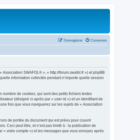
S’enregistrer
Connexion
 « Association SWAFOL® », « http://forum.swafol.fr ») et phpBB
 quelle information collectée pendant n’importe quelle session
nombre de cookies, qui sont des petits fichiers textes
isateur (désigné ci-après par « user-id ») et un identifiant de
 une fois que vous naviguerez sur les sujets de « Association
ors de portée du document qui est prévu pour couvrir
Ceci peut être, et n’est pas limité à : la publication de
 par « votre compte ») et les messages que vous envoyez après