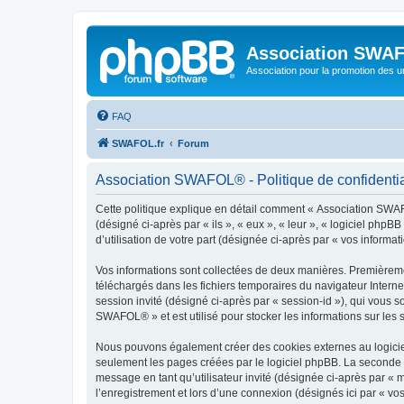
Association SWA
Association pour la promotion des 
FAQ
SWAFOL.fr
Forum
Association SWAFOL® - Politique de confidentia
Cette politique explique en détail comment « Association SWAFO
(désigné ci-après par « ils », « eux », « leur », « logiciel ph
d’utilisation de votre part (désignée ci-après par « vos informati
Vos informations sont collectées de deux manières. Premièremen
téléchargés dans les fichiers temporaires du navigateur Internet
session invité (désigné ci-après par « session-id »), qui vous 
SWAFOL® » et est utilisé pour stocker les informations sur les s
Nous pouvons également créer des cookies externes au logicie
seulement les pages créées par le logiciel phpBB. La seconde ma
message en tant qu’utilisateur invité (désignée ci-après par 
l’enregistrement et lors d’une connexion (désignés ici par « v