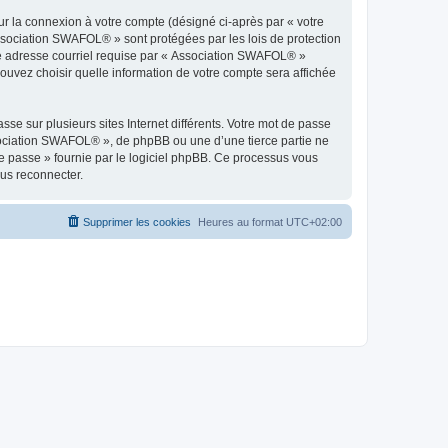
ur la connexion à votre compte (désigné ci-après par « votre
Association SWAFOL® » sont protégées par les lois de protection
tre adresse courriel requise par « Association SWAFOL® »
pouvez choisir quelle information de votre compte sera affichée
se sur plusieurs sites Internet différents. Votre mot de passe
ociation SWAFOL® », de phpBB ou une d’une tierce partie ne
e passe » fournie par le logiciel phpBB. Ce processus vous
ous reconnecter.
Supprimer les cookies
Heures au format
UTC+02:00