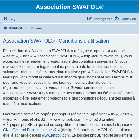
Association SWAFOL®
FAQ
S’enregistrer
Connexion
SWAFOL.fr
Forum
Association SWAFOL® - Conditions d’utilisation
En accédant à « Association SWAFOL® » (désigné ci-après par « nous »,
« notre », « nos », « Association SWAFOL® », « http://forum.swafol.fr »), vous
acceptez d’être légalement responsable des conditions suivantes. Si vous
n’acceptez pas d’être légalement responsable de toutes les conditions
suivantes, alors n’accédez pas et/ou n’utilisez pas « Association SWAFOL® ».
Nous pouvons modifier celles-ci à n’importe quel moment et nous ferons tout
pour que vous en soyez informé, bien qu’il soit prudent de vérifier
régulièrement celles-ci par vous-même. Si vous continuez d’utiliser
« Association SWAFOL® » alors que des changements ont été effectués, vous
acceptez d’être légalement responsable des conditions découlant des mises à
jour et/ou modifications.
Nos forums sont développés par phpBB (désigné ci-après par « ils », « eux »,
« leur », « logiciel phpBB », « www.phpbb.com », « phpBB Limited »,
« Équipes phpBB ») qui est un script libre de forum, déclaré sous la licence «
GNU General Public License v2
» (désigné ci-après par « GPL ») et qui peut
être téléchargé depuis
www.phpbb.com
. Le logiciel phpBB facilite seulement