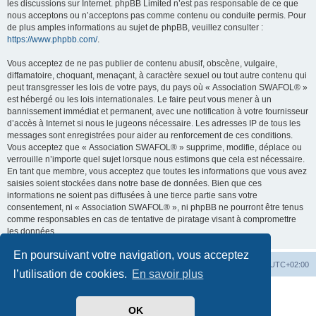
les discussions sur Internet. phpBB Limited n’est pas responsable de ce que
nous acceptons ou n’acceptons pas comme contenu ou conduite permis. Pour
de plus amples informations au sujet de phpBB, veuillez consulter :
https://www.phpbb.com/
.
Vous acceptez de ne pas publier de contenu abusif, obscène, vulgaire,
diffamatoire, choquant, menaçant, à caractère sexuel ou tout autre contenu qui
peut transgresser les lois de votre pays, du pays où « Association SWAFOL® »
est hébergé ou les lois internationales. Le faire peut vous mener à un
bannissement immédiat et permanent, avec une notification à votre fournisseur
d’accès à Internet si nous le jugeons nécessaire. Les adresses IP de tous les
messages sont enregistrées pour aider au renforcement de ces conditions.
Vous acceptez que « Association SWAFOL® » supprime, modifie, déplace ou
verrouille n’importe quel sujet lorsque nous estimons que cela est nécessaire.
En tant que membre, vous acceptez que toutes les informations que vous avez
saisies soient stockées dans notre base de données. Bien que ces
informations ne soient pas diffusées à une tierce partie sans votre
consentement, ni « Association SWAFOL® », ni phpBB ne pourront être tenus
comme responsables en cas de tentative de piratage visant à compromettre
les données.
En poursuivant votre navigation, vous acceptez
SWAFOL.fr
Forum
Supprimer les cookies
Heures au format
UTC+02:00
l’utilisation de cookies.
En savoir plus
Développé par
phpBB
® Forum Software © phpBB Limited
Traduit par
phpBB-fr.com
OK
Drapeaux des Pays par Sylver35
» V 1.5.0