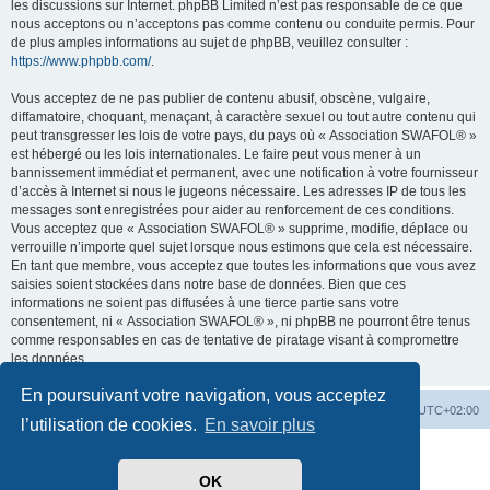
les discussions sur Internet. phpBB Limited n’est pas responsable de ce que
nous acceptons ou n’acceptons pas comme contenu ou conduite permis. Pour
de plus amples informations au sujet de phpBB, veuillez consulter :
https://www.phpbb.com/
.
Vous acceptez de ne pas publier de contenu abusif, obscène, vulgaire,
diffamatoire, choquant, menaçant, à caractère sexuel ou tout autre contenu qui
peut transgresser les lois de votre pays, du pays où « Association SWAFOL® »
est hébergé ou les lois internationales. Le faire peut vous mener à un
bannissement immédiat et permanent, avec une notification à votre fournisseur
d’accès à Internet si nous le jugeons nécessaire. Les adresses IP de tous les
messages sont enregistrées pour aider au renforcement de ces conditions.
Vous acceptez que « Association SWAFOL® » supprime, modifie, déplace ou
verrouille n’importe quel sujet lorsque nous estimons que cela est nécessaire.
En tant que membre, vous acceptez que toutes les informations que vous avez
saisies soient stockées dans notre base de données. Bien que ces
informations ne soient pas diffusées à une tierce partie sans votre
consentement, ni « Association SWAFOL® », ni phpBB ne pourront être tenus
comme responsables en cas de tentative de piratage visant à compromettre
les données.
En poursuivant votre navigation, vous acceptez
SWAFOL.fr
Forum
Supprimer les cookies
Heures au format
UTC+02:00
l’utilisation de cookies.
En savoir plus
Développé par
phpBB
® Forum Software © phpBB Limited
Traduit par
phpBB-fr.com
OK
Drapeaux des Pays par Sylver35
» V 1.5.0