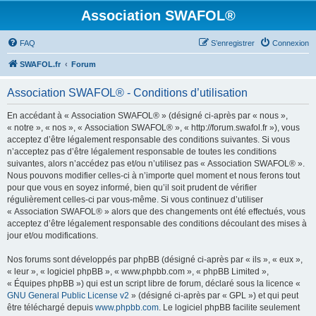
Association SWAFOL®
FAQ
S’enregistrer
Connexion
SWAFOL.fr
Forum
Association SWAFOL® - Conditions d’utilisation
En accédant à « Association SWAFOL® » (désigné ci-après par « nous »,
« notre », « nos », « Association SWAFOL® », « http://forum.swafol.fr »), vous
acceptez d’être légalement responsable des conditions suivantes. Si vous
n’acceptez pas d’être légalement responsable de toutes les conditions
suivantes, alors n’accédez pas et/ou n’utilisez pas « Association SWAFOL® ».
Nous pouvons modifier celles-ci à n’importe quel moment et nous ferons tout
pour que vous en soyez informé, bien qu’il soit prudent de vérifier
régulièrement celles-ci par vous-même. Si vous continuez d’utiliser
« Association SWAFOL® » alors que des changements ont été effectués, vous
acceptez d’être légalement responsable des conditions découlant des mises à
jour et/ou modifications.
Nos forums sont développés par phpBB (désigné ci-après par « ils », « eux »,
« leur », « logiciel phpBB », « www.phpbb.com », « phpBB Limited »,
« Équipes phpBB ») qui est un script libre de forum, déclaré sous la licence «
GNU General Public License v2
» (désigné ci-après par « GPL ») et qui peut
être téléchargé depuis
www.phpbb.com
. Le logiciel phpBB facilite seulement