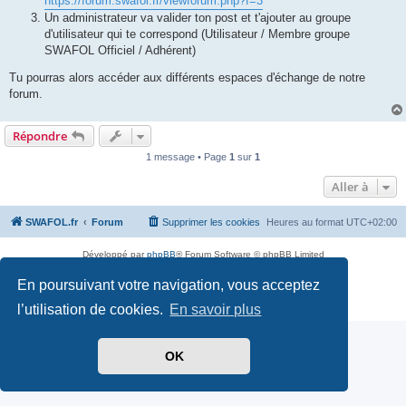
https://forum.swafol.fr/viewforum.php?f=3
Un administrateur va valider ton post et t'ajouter au groupe
d'utilisateur qui te correspond (Utilisateur / Membre groupe
SWAFOL Officiel / Adhérent)
Tu pourras alors accéder aux différents espaces d'échange de notre
forum.
Répondre
1 message • Page
1
sur
1
Aller à
SWAFOL.fr
Forum
Supprimer les cookies
Heures au format
UTC+02:00
Développé par
phpBB
® Forum Software © phpBB Limited
Traduit par
phpBB-fr.com
En poursuivant votre navigation, vous acceptez
Drapeaux des Pays par Sylver35
» V 1.5.0
Confidentialité
|
Conditions
l’utilisation de cookies.
En savoir plus
OK