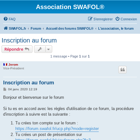
Association SWAFOL®
FAQ
S’enregistrer
Connexion
SWAFOL.fr
Forum
Accueil des forums SWAFOL®
L'association, le forum
Inscription au forum
Répondre
1 message • Page
1
sur
1
Jerom
Vice-Président
Inscription au forum
M
04 janv. 2020 12:19
e
s
Bonjour et bienvenue sur le forum
s
a
g
Si tu es en accord avec les règles d'utilisation de ce forum, la procédure
e
d'inscription à suivre est la suivante :
Tu crées ton compte sur le forum :
https://forum.swafol.fr/ucp.php?mode=register
Tu crées un post de présentation sur