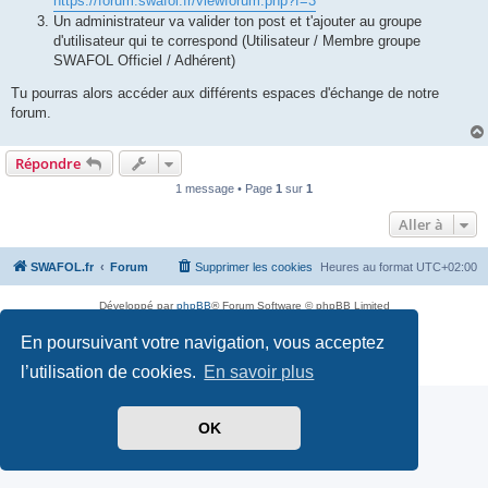
https://forum.swafol.fr/viewforum.php?f=3
Un administrateur va valider ton post et t'ajouter au groupe
d'utilisateur qui te correspond (Utilisateur / Membre groupe
SWAFOL Officiel / Adhérent)
Tu pourras alors accéder aux différents espaces d'échange de notre
forum.
Répondre
1 message • Page
1
sur
1
Aller à
SWAFOL.fr
Forum
Supprimer les cookies
Heures au format
UTC+02:00
Développé par
phpBB
® Forum Software © phpBB Limited
Traduit par
phpBB-fr.com
En poursuivant votre navigation, vous acceptez
Drapeaux des Pays par Sylver35
» V 1.5.0
Confidentialité
|
Conditions
l’utilisation de cookies.
En savoir plus
OK