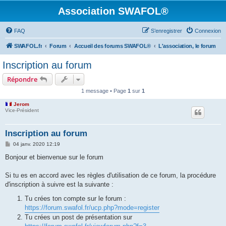
Association SWAFOL®
FAQ
S’enregistrer
Connexion
SWAFOL.fr
Forum
Accueil des forums SWAFOL®
L'association, le forum
Inscription au forum
Répondre
1 message • Page
1
sur
1
Jerom
Vice-Président
Inscription au forum
M
04 janv. 2020 12:19
e
s
Bonjour et bienvenue sur le forum
s
a
g
Si tu es en accord avec les règles d'utilisation de ce forum, la procédure
e
d'inscription à suivre est la suivante :
Tu crées ton compte sur le forum :
https://forum.swafol.fr/ucp.php?mode=register
Tu crées un post de présentation sur