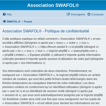
Association SWAFOL®
FAQ
S’enregistrer
Connexion
SWAFOL.fr
Forum
Association SWAFOL® - Politique de confidentialité
Cette politique explique en détail comment « Association SWAFOL® » et ses
sociétés affiliées (désignés ci-après par « nous », « notre », « nos »,
« Association SWAFOL® », « https://forum.swafol.fr ») et phpBB (désigné ci-
après par « ils », « eux », « leur », « logiciel phpBB », « www.phpbb.com »,
« phpBB Limited », « Équipes phpBB ») utilisent n’importe quelle information
collectée pendant n’importe quelle session d’utilisation de votre part (désignée
ci-après par « vos informations »).
Vos informations sont collectées de deux manières. Premièrement, en
naviguant sur « Association SWAFOL® », le logiciel phpBB créera un certain
nombre de cookies, qui sont des petits fichiers textes téléchargés dans les
fichiers temporaires du navigateur Internet de votre ordinateur. Les deux
premiers cookies ne contiennent qu’un identifiant utilisateur (désigné ci-après
par « user-id ») et un identifiant de session invité (désigné ci-après par
« session-id »), qui vous sont automatiquement assignés par le logiciel phpBB.
Un troisième cookie sera créé une fois que vous naviguerez sur les sujets de
« Association SWAFOL® » et est utilisé pour stocker les informations sur les