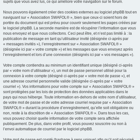
sujets que vous avez lus, ce qui améliore votre navigation sur le forum.
Nous pouvons également créer des cookies externes au logiciel phpBB tout en
naviguant sur « Association SWAFOL® », bien que ceux-ci soient hors de
portée du document qui est prévu pour couvrir seulement les pages créées par
le logiciel phpBB. La seconde manière est de récupérer l’information que vous
nous envoyez et que nous collectons. Ceci peut être, et n’est pas limité à : la
publication de message en tant qu’utilisateur invité (désignée ci-après par
« messages invités »), l’enregistrement sur « Association SWAFOL® »
(désignée ici par « votre compte ») et les messages que vous envoyez après
l’enregistrement et lors d’une connexion (désignés ici par « vos messages »).
Votre compte contiendra au minimum un identifiant unique (désigné ci-après
par « votre nom d’utilisateur »), un mot de passe personnel utilisé pour la
connexion à votre compte (désigné ci-après par « votre mot de passe »), et
une adresse courriel personnelle valide (désignée ci-après par « votre
courriel »). Vos informations pour votre compte sur « Association SWAFOL® »
sont protégées par les lois de protection des données applicables dans le
pays qui nous héberge. Toute information en-dehors de votre nom d’utilisateur,
de votre mot de passe et de votre adresse courriel requise par « Association
SWAFOL® » durant la procédure d’enregistrement, qu’elle soit obligatoire ou
non, reste à la discrétion de « Association SWAFOL® ». Dans tous les cas,
vous pouvez choisir quelle information de votre compte sera affichée
publiquement. De plus, dans votre profil, vous pouvez souscrire ou non à
l’envoi automatique de courriel par le logiciel phpBB.
Votre mot de passe est crypté (hashage à sens unique) afin qu’il soit sécurisé.