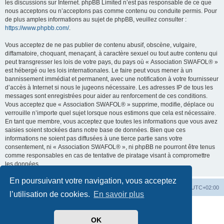
les discussions sur Internet. phpBB Limited n’est pas responsable de ce que
nous acceptons ou n’acceptons pas comme contenu ou conduite permis. Pour
de plus amples informations au sujet de phpBB, veuillez consulter :
https://www.phpbb.com/
.
Vous acceptez de ne pas publier de contenu abusif, obscène, vulgaire,
diffamatoire, choquant, menaçant, à caractère sexuel ou tout autre contenu qui
peut transgresser les lois de votre pays, du pays où « Association SWAFOL® »
est hébergé ou les lois internationales. Le faire peut vous mener à un
bannissement immédiat et permanent, avec une notification à votre fournisseur
d’accès à Internet si nous le jugeons nécessaire. Les adresses IP de tous les
messages sont enregistrées pour aider au renforcement de ces conditions.
Vous acceptez que « Association SWAFOL® » supprime, modifie, déplace ou
verrouille n’importe quel sujet lorsque nous estimons que cela est nécessaire.
En tant que membre, vous acceptez que toutes les informations que vous avez
saisies soient stockées dans notre base de données. Bien que ces
informations ne soient pas diffusées à une tierce partie sans votre
consentement, ni « Association SWAFOL® », ni phpBB ne pourront être tenus
comme responsables en cas de tentative de piratage visant à compromettre
les données.
En poursuivant votre navigation, vous acceptez
SWAFOL.fr
Forum
Supprimer les cookies
Heures au format
UTC+02:00
l’utilisation de cookies.
En savoir plus
Développé par
phpBB
® Forum Software © phpBB Limited
Traduit par
phpBB-fr.com
OK
Drapeaux des Pays par Sylver35
» V 1.5.0