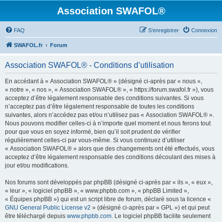
Association SWAFOL®
FAQ
S’enregistrer
Connexion
SWAFOL.fr
Forum
Association SWAFOL® - Conditions d’utilisation
En accédant à « Association SWAFOL® » (désigné ci-après par « nous »,
« notre », « nos », « Association SWAFOL® », « https://forum.swafol.fr »), vous
acceptez d’être légalement responsable des conditions suivantes. Si vous
n’acceptez pas d’être légalement responsable de toutes les conditions
suivantes, alors n’accédez pas et/ou n’utilisez pas « Association SWAFOL® ».
Nous pouvons modifier celles-ci à n’importe quel moment et nous ferons tout
pour que vous en soyez informé, bien qu’il soit prudent de vérifier
régulièrement celles-ci par vous-même. Si vous continuez d’utiliser
« Association SWAFOL® » alors que des changements ont été effectués, vous
acceptez d’être légalement responsable des conditions découlant des mises à
jour et/ou modifications.
Nos forums sont développés par phpBB (désigné ci-après par « ils », « eux »,
« leur », « logiciel phpBB », « www.phpbb.com », « phpBB Limited »,
« Équipes phpBB ») qui est un script libre de forum, déclaré sous la licence «
GNU General Public License v2
» (désigné ci-après par « GPL ») et qui peut
être téléchargé depuis
www.phpbb.com
. Le logiciel phpBB facilite seulement